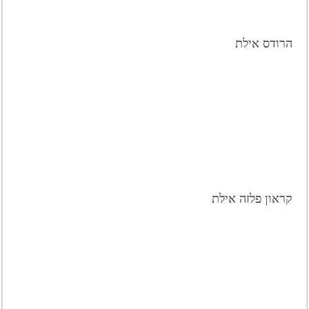
הרודס אילת
קראון פלזה אילת