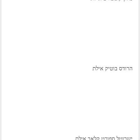
הרודס בוטיק אילת
ישרוטל ספורט קלאב אילת