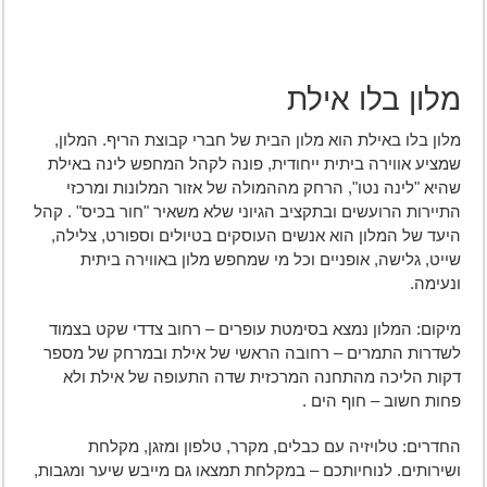
מלון בלו אילת
מלון בלו באילת הוא מלון הבית של חברי קבוצת הריף. המלון,
שמציע אווירה ביתית ייחודית, פונה לקהל המחפש לינה באילת
שהיא "לינה נטו", הרחק מההמולה של אזור המלונות ומרכזי
התיירות הרועשים ובתקציב הגיוני שלא משאיר "חור בכיס" . קהל
היעד של המלון הוא אנשים העוסקים בטיולים וספורט, צלילה,
שייט, גלישה, אופניים וכל מי שמחפש מלון באווירה ביתית
ונעימה.
מיקום: המלון נמצא בסימטת עופרים – רחוב צדדי שקט בצמוד
לשדרות התמרים – רחובה הראשי של אילת ובמרחק של מספר
דקות הליכה מהתחנה המרכזית שדה התעופה של אילת ולא
פחות חשוב – חוף הים .
החדרים: טלויזיה עם כבלים, מקרר, טלפון ומזגן, מקלחת
ושירותים. לנוחיותכם – במקלחת תמצאו גם מייבש שיער ומגבות,