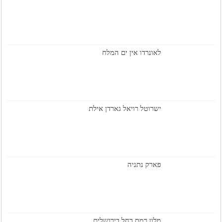
לאונרדו אין ים המלח
ישרוטל רויאל גארדן אילת
פארק נתניה
מלון רמת רחל בירושלים