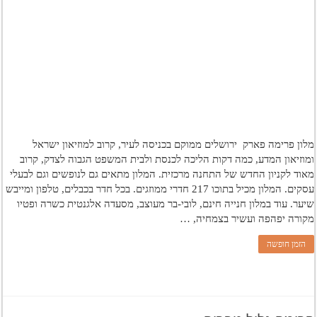
מלון פרימה פארק ירושלים ממוקם בכניסה לעיר, קרוב למוזיאון ישראל
ומוזיאון המדע, כמה דקות הליכה לכנסת ולבית המשפט הגבוה לצדק, קרוב
מאוד לקניון החדש של התחנה מרכזית. המלון מתאים גם לנופשים וגם לבעלי
עסקים. המלון מכיל בתוכו 217 חדרי ממוזגים. בכל חדר בכבלים, טלפון ומייבש
שיער. עוד במלון חנייה חינם, לובי-בר מעוצב, מסעדה אלגנטית כשרה ופטיו
מקורה יפהפה ועשיר בצמחיה, …
הזמן חופשה